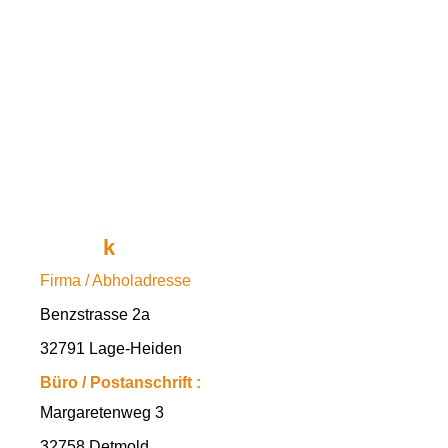
techni
k
reativ
Firma / Abholadresse
Benzstrasse 2a
32791 Lage-Heiden
Büro / Postanschrift :
Margaretenweg 3
32758 Detmold