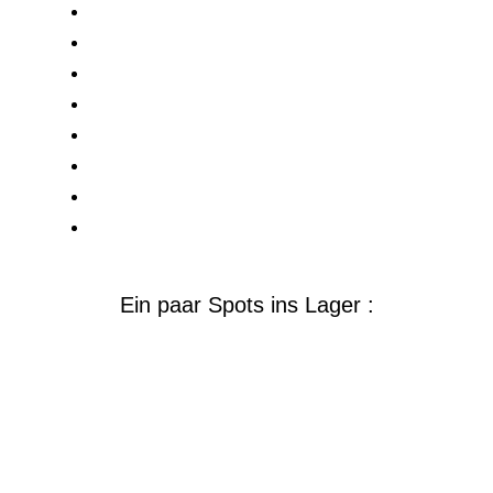
Bühnenabnahme lt. VStättVo / BGV C1
Musikanlagen Vermietung
Lichtanlagen Vermietung
Partyanlagen Vermietung
Veranstaltungstechnik
Erstellung BOA-vorlagefähiger Pläne
Architekturlicht
Gartenillumination
Ein paar Spots ins Lager :