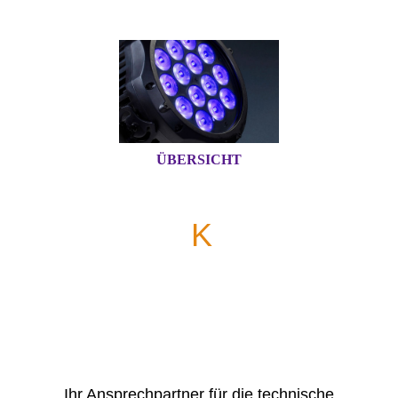
ÜBERSICHT
[ TECHNI
K
REATIV
]
licht - raum - erleben
Licht - Ton - Video
Ihr Ansprechpartner für die technische